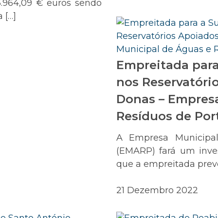
5.964,09 € euros sendo
 […]
Empreitada para
nos Reservatóri
Donas – Empresa
Resíduos de Po
A Empresa Municipa
(EMARP) fará um inve
que a empreitada prevê
21 Dezembro 2022