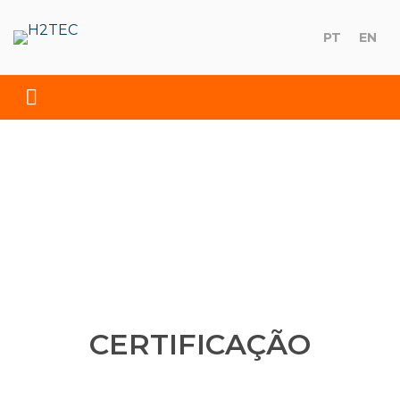
Skip
to
PT
EN
H2TEC
content
Soluções Ambientais, S.A.
CERTIFICAÇÃO