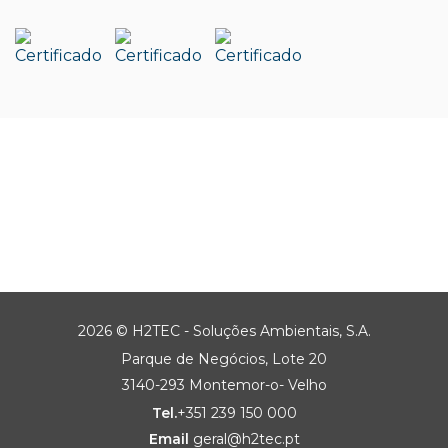
2026 © H2TEC - Soluções Ambientais, S.A.
Parque de Negócios, Lote 20
3140-293 Montemor-o- Velho
Tel.
+351 239 150 000
Email
geral@h2tec.pt