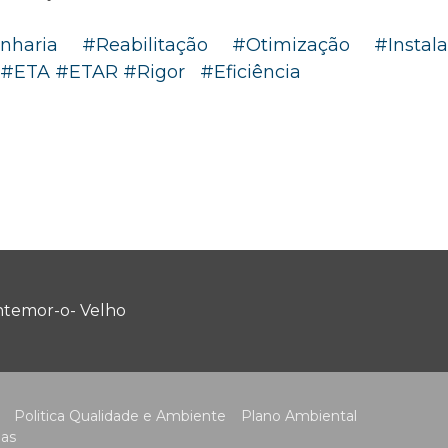
nharia
#
Reabilitação
#
Otimização
#
Instal
#
ETA
#
ETAR
#
Rigor
#
Eficiência
temor-o- Velho
Politica Qualidade e Ambiente
Plano Ambiental
ias