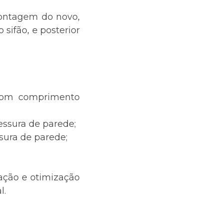
montagem do novo,
sifão, e posterior
com comprimento
essura de parede;
sura de parede;
ação e otimização
l.