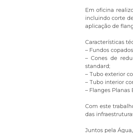
Em oficina reali
incluindo corte d
aplicação de flang
Características té
– Fundos copado
– Cones de red
standard;
– Tubo exterior 
– Tubo interior 
– Flanges Planas E
Com este trabalh
das infraestrutur
Juntos pela Água