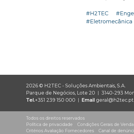
#
H2TEC
#
Enge
#
Eletromecânica
2026 © H2TEC - Soluções Ambientais, S.A.
Parque de Negócios, Lote 20
3140-293 Mon
Tel.
+351 239 150 000
Email
geral@h2tec.pt
Todos os direitos reservados
Política de privacidade
Condições Gerais de Venda
Critérios Avaliação Fornecedores
Canal de denúnc