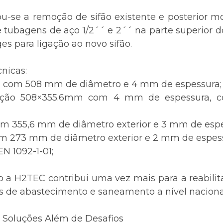
zou-se a remoção de sifão existente e posterior 
e tubagens de aço 1/2´´ e 2´´ na parte superior do 
es para ligação ao novo sifão.
cnicas:
s com 508 mm de diâmetro e 4 mm de espessura;
ução 508×355.6mm com 4 mm de espessura, 
com 355,6 mm de diâmetro exterior e 3 mm de esp
com 273 mm de diâmetro exterior e 2 mm de espes
N 1092-1-01;
o a H2TEC contribui uma vez mais para a reabilit
as de abastecimento e saneamento a nível naciona
, Soluções Além de Desafios