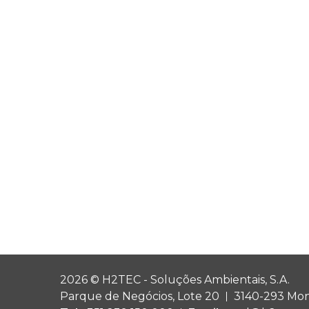
2026 © H2TEC - Soluções Ambientais, S.A.
Parque de Negócios, Lote 20
3140-293 Mon