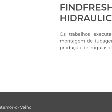
FINDFRESH
HIDRAULI
Os trabalhos execut
montagem de tubagen
produção de enguias da
temor-o- Velho