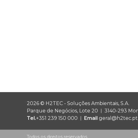
2026 © H2TEC - Soluções Ambientais, S.A.
Parque de Negócios, Lote 20
3140-293 Mon
Tel.
+351 239 150 000
Email
geral@h2tec.pt
Todos os direitos reservados