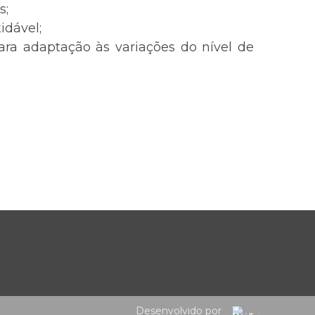
s;
idável;
ara adaptação às variações do nível de
Desenvolvido por