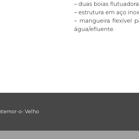
– duas boias flutuadora
– estrutura em aço inox
– mangueira flexível p
água/efluente.
temor-o- Velho