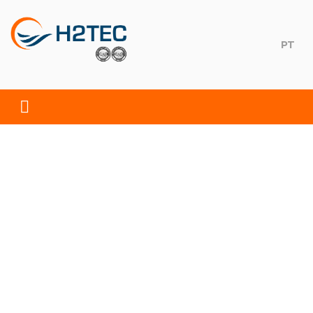
Skip
to
content
PT
H2TEC
Soluções Ambientais, S.A.