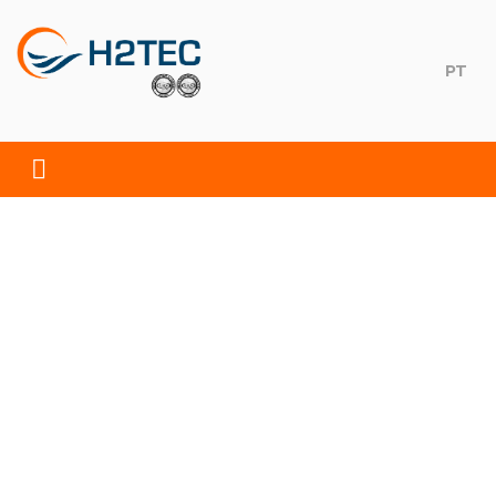
Skip
to
content
PT
H2TEC
Soluções Ambientais, S.A.