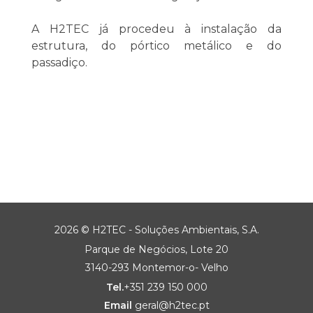
A H2TEC já procedeu à instalação da
estrutura, do pórtico metálico e do
passadiço.
2026 © H2TEC - Soluções Ambientais, S.A.
Parque de Negócios, Lote 20
3140-293 Montemor-o- Velho
Tel.
+351 239 150 000
Email
geral@h2tec.pt