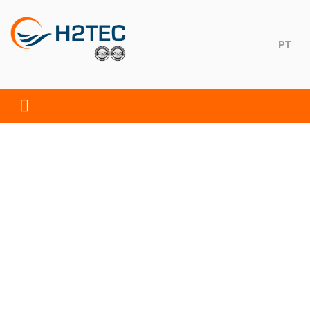
Skip
to
content
PT
H2TEC
Soluções Ambientais, S.A.