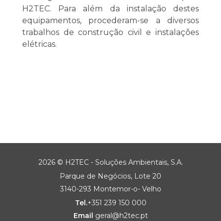
H2TEC. Para além da instalação destes
equipamentos, procederam-se a diversos
trabalhos de construção civil e instalações
elétricas.
2026 © H2TEC - Soluções Ambientais, S.A.
Parque de Negócios, Lote 20
3140-293 Montemor-o- Velho
Tel.
+351 239 150 000
Email
geral@h2tec.pt