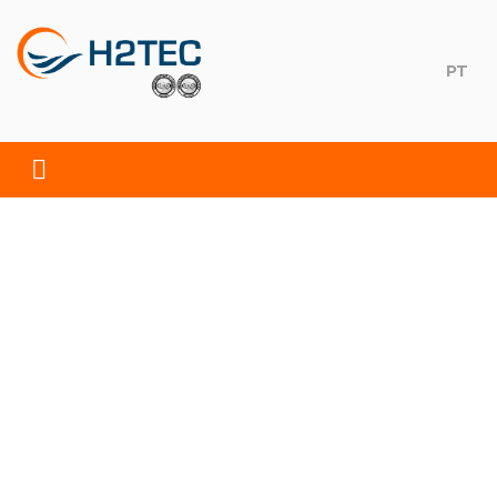
Skip
to
content
PT
H2TEC
Soluções Ambientais, S.A.